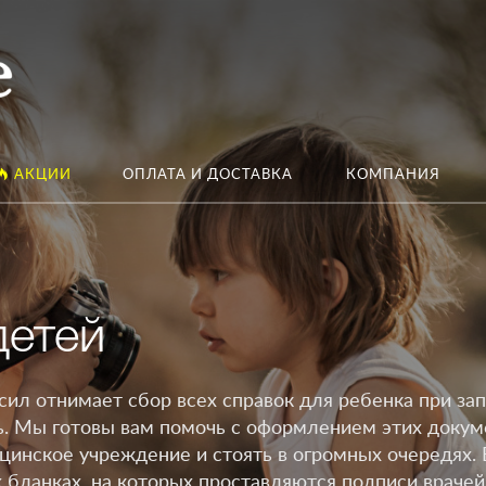
АКЦИИ
ОПЛАТА И ДОСТАВКА
КОМПАНИЯ
детей
сил отнимает сбор всех справок для ребенка при зап
ь. Мы готовы вам помочь с оформлением этих докум
ицинское учреждение и стоять в огромных очередях. 
бланках, на которых проставляются подписи врачей