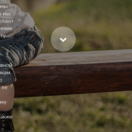
 мы
у нас
елают
ление
рту
ивной
зкам.
ю
 ее
ему
Также