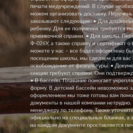
печати медучреждений. В случае необхо
можем организовать доставку. Перечень
заказывают следующие: • Для дошкольн
ребенку. Для ее получения требуется п
прививочной справки. • Для школы. Пер
Ф-026У, а также справку и сертификат о
можете у нас – все будет оформлено бы
посещении школы, мы сделаем для вас 
освобождение от физкультуры. • Докуме
секции требуют справки. Они подтвержда
• В бассейн. Плавание помогает укрепл
форму. В детский бассейн невозможно за
оформлением мы тоже готовы вам помоч
документы в нашей компании нетрудно. 
менеджеру по телефону. Также уточните
официально на специальных бланках, а
на каждом документе проставляется пе