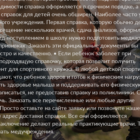
димости справка оформляется в срочном порядке, а
 справок для детей очень обширен. Наиболее часто 
ого учреждения. Первая справка, которую обычно д
осещение нескольких врачей, сдача анализов, оформ
ед поступлением в школу нужно подготовить медка
 прививках. Заказать эти официальные документы вы
стро и качественно. • Если ребенок заболеет при
подходящую справочку, которая позволит получить
нт для спортивного кружка. В любой детской спорт
ют, что ребенок здоров и готов к физическим нагру
ять здоровье малыша и поддерживать его физическу
писаться, не предоставив справку из поликлиники. С
ь. Заказать все перечисленные или любые другие
Просто оставьте на сайте заявку или позвоните наш
 адрес доставки справки. Все они оформляются
 заключение делают реальные практикующие врачи. 
чать медучреждения.